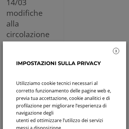
14/03
modifiche
alla
circolazione
per lavori a
X
Malonno
IMPOSTAZIONI SULLA PRIVACY
Febbraio 18, 2026
Leggi tutto
Utilizziamo cookie tecnici necessari al
corretto funzionamento delle pagine web e,
previa tua accettazione, cookie analitici e di
profilazione per migliorare l’esperienza di
Rendicontazione di sostenibilità
navigazione degli
utenti ed ottimizzare l’utilizzo dei servizi
Andamento titolo: Il titolo in Borsa
messi a disposizione.