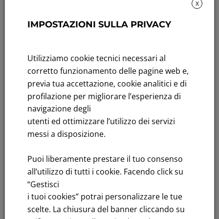
X
Rendicontazione di sostenibilità
IMPOSTAZIONI SULLA PRIVACY
Andamento titolo: Il titolo in Borsa
Utilizziamo cookie tecnici necessari al
Bandi di gara: Ultimi bandi
corretto funzionamento delle pagine web e,
FNM S.p.A.
previa tua accettazione, cookie analitici e di
Sede in Milano, Piazzale Cadorna, 14
profilazione per migliorare l’esperienza di
PEC
fnm@legalmail.it
navigazione degli
Capitale sociale € 230.000.000,00 interamente versato
utenti ed ottimizzare l’utilizzo dei servizi
messi a disposizione.
Iscrizione Registro Imprese
C.F.e P.IVA 00776140154
Puoi liberamente prestare il tuo consenso
C.C.I.AA. Milano – REA 28331
all’utilizzo di tutti i cookie. Facendo click su
“Gestisci
i tuoi cookies” potrai personalizzare le tue
scelte. La chiusura del banner cliccando su