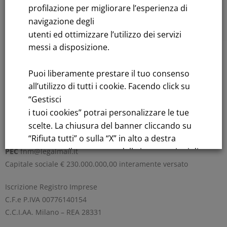
profilazione per migliorare l’esperienza di
Leggi tutto
navigazione degli
utenti ed ottimizzare l’utilizzo dei servizi
messi a disposizione.
Rendicontazione di sostenibilità
Puoi liberamente prestare il tuo consenso
Andamento titolo: Il titolo in Borsa
all’utilizzo di tutti i cookie. Facendo click su
“Gestisci
Bandi di gara: Ultimi bandi
i tuoi cookies” potrai personalizzare le tue
scelte. La chiusura del banner cliccando su
FNM S.p.A.
“Rifiuta tutti” o sulla “X” in alto a destra
Sede in Milano, Piazzale Cadorna, 14
comporta il permanere delle impostazioni di
PEC
fnm@legalmail.it
default e la continuazione della navigazione
Capitale sociale € 230.000.000,00 interamente versato
in assenza di cookie o altri strumenti di
Iscrizione Registro Imprese
tracciamento diversi da quelli tecnici.
C.F.e P.IVA 00776140154
C.C.I.AA. Milano – REA 28331
Per maggiori informazioni consulta la