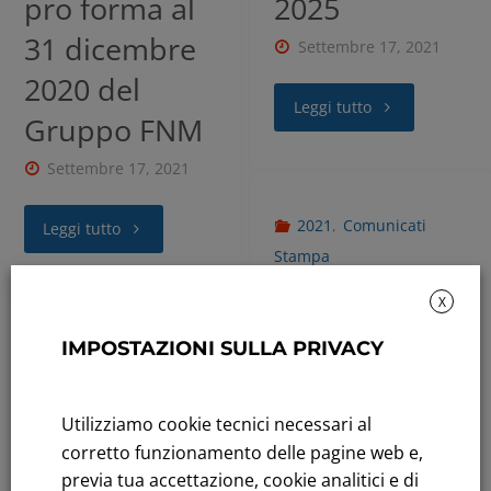
pro forma al
2025
31 dicembre
Settembre 17, 2021
2020 del
Leggi tutto
Gruppo FNM
Settembre 17, 2021
2021
,
Comunicati
Leggi tutto
Stampa
Lecco,
X
presentato il
IMPOSTAZIONI SULLA PRIVACY
servizio di car
sharing E-Vai
Utilizziamo cookie tecnici necessari al
corretto funzionamento delle pagine web e,
Settembre 17, 2021
previa tua accettazione, cookie analitici e di