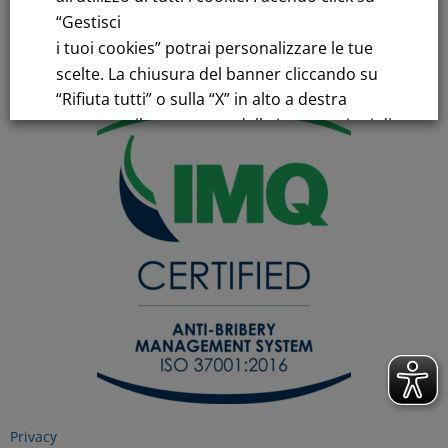
“Gestisci
Iscrizione Registro Imprese
C.F.e P.IVA 00776140154
i tuoi cookies” potrai personalizzare le tue
C.C.I.AA. Milano – REA 28331
scelte. La chiusura del banner cliccando su
“Rifiuta tutti” o sulla “X” in alto a destra
comporta il permanere delle impostazioni di
default e la continuazione della navigazione
in assenza di cookie o altri strumenti di
tracciamento diversi da quelli tecnici.
Per maggiori informazioni consulta la
nostra
Informativa sui dati personali e cookie
privacy
RIFIUTA TUTTI
Privacy