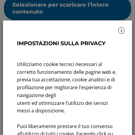
Selezionare per scaricare l'intero
contenuto
X
IMPOSTAZIONI SULLA PRIVACY
Utilizziamo cookie tecnici necessari al
Rendicontazione di sostenibilità
corretto funzionamento delle pagine web e,
Andamento titolo: Il titolo in Borsa
previa tua accettazione, cookie analitici e di
profilazione per migliorare l’esperienza di
Bandi di gara: Ultimi bandi
navigazione degli
utenti ed ottimizzare l’utilizzo dei servizi
FNM S.p.A.
messi a disposizione.
Sede in Milano, Piazzale Cadorna, 14
PEC
fnm@legalmail.it
Puoi liberamente prestare il tuo consenso
Capitale sociale € 230.000.000,00 interamente versato
all’utilizzo di tutti i cookie. Facendo click su