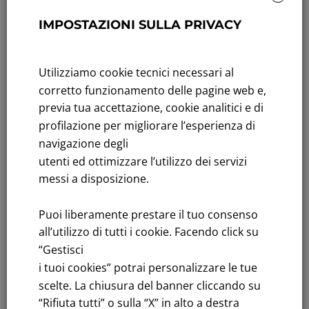
IMPOSTAZIONI SULLA PRIVACY
Andamento titolo: Il titolo in Borsa
Bandi di gara: Ultimi bandi
Utilizziamo cookie tecnici necessari al
corretto funzionamento delle pagine web e,
FNM S.p.A.
previa tua accettazione, cookie analitici e di
Sede in Milano, Piazzale Cadorna, 14
profilazione per migliorare l’esperienza di
PEC
fnm@legalmail.it
navigazione degli
Capitale sociale € 230.000.000,00 interamente versato
utenti ed ottimizzare l’utilizzo dei servizi
Iscrizione Registro Imprese
messi a disposizione.
C.F.e P.IVA 00776140154
C.C.I.AA. Milano – REA 28331
Puoi liberamente prestare il tuo consenso
all’utilizzo di tutti i cookie. Facendo click su
“Gestisci
i tuoi cookies” potrai personalizzare le tue
scelte. La chiusura del banner cliccando su
“Rifiuta tutti” o sulla “X” in alto a destra