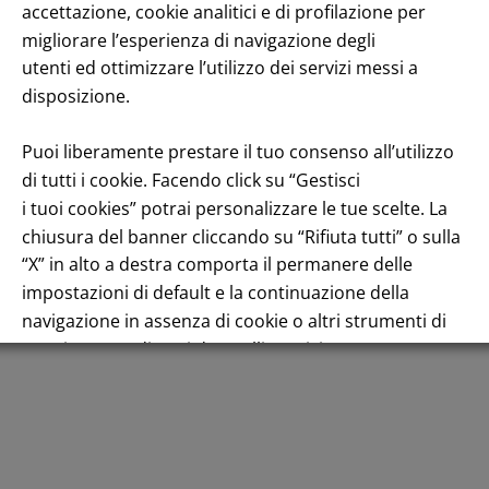
accettazione, cookie analitici e di profilazione per
migliorare l’esperienza di navigazione degli
utenti ed ottimizzare l’utilizzo dei servizi messi a
disposizione.
Puoi liberamente prestare il tuo consenso all’utilizzo
Andamento titolo: Il titolo in Borsa
di tutti i cookie. Facendo click su “Gestisci
i tuoi cookies” potrai personalizzare le tue scelte. La
chiusura del banner cliccando su “Rifiuta tutti” o sulla
“X” in alto a destra comporta il permanere delle
impostazioni di default e la continuazione della
Italiano
navigazione in assenza di cookie o altri strumenti di
tracciamento diversi da quelli tecnici.
Per maggiori informazioni consulta la nostra
Informativa sui dati personali e cookie privacy