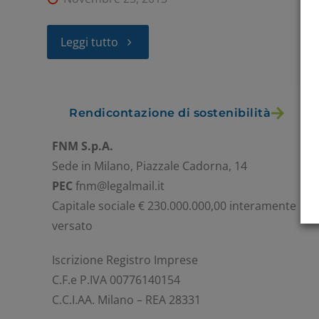
Leggi tutto
Rendicontazione di sostenibilità
FNM S.p.A.
Sede in Milano, Piazzale Cadorna, 14
PEC
fnm@legalmail.it
Capitale sociale € 230.000.000,00 interamente
versato
Iscrizione Registro Imprese
C.F.e P.IVA 00776140154
C.C.I.AA. Milano – REA 28331