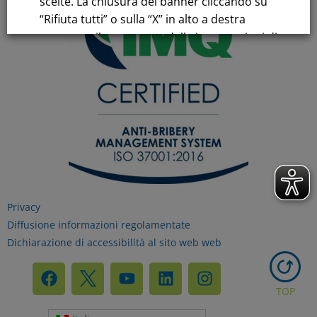
scelte. La chiusura del banner cliccando su
“Rifiuta tutti” o sulla “X” in alto a destra
comporta il permanere delle impostazioni di
default e la continuazione della navigazione
in assenza di cookie o altri strumenti di
tracciamento diversi da quelli tecnici.
Per maggiori informazioni consulta la
nostra
Informativa sui dati personali e cookie
privacy
Privacy
Diffusione informazioni regolamentate
RIFIUTA TUTTI
Dichiarazione di accessibilità al sito web web
GESTISCI I TUOI COOKIES
TOP