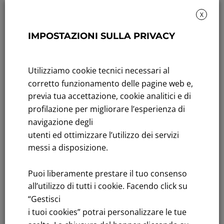
X
IMPOSTAZIONI SULLA PRIVACY
Rendicontazione di sostenibilità
Andamento titolo: Il titolo in Borsa
Utilizziamo cookie tecnici necessari al
Bandi di gara: Ultimi bandi
corretto funzionamento delle pagine web e,
previa tua accettazione, cookie analitici e di
FNM S.p.A.
profilazione per migliorare l’esperienza di
Sede in Milano, Piazzale Cadorna, 14
navigazione degli
PEC
fnm@legalmail.it
utenti ed ottimizzare l’utilizzo dei servizi
Capitale sociale € 230.000.000,00 interamente versato
messi a disposizione.
Iscrizione Registro Imprese
Puoi liberamente prestare il tuo consenso
C.F.e P.IVA 00776140154
all’utilizzo di tutti i cookie. Facendo click su
C.C.I.AA. Milano – REA 28331
“Gestisci
i tuoi cookies” potrai personalizzare le tue