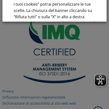
C.C.I.AA. Milano – REA 28331
i tuoi cookies” potrai personalizzare le tue
scelte. La chiusura del banner cliccando su
“Rifiuta tutti” o sulla “X” in alto a destra
comporta il permanere delle impostazioni di
default e la continuazione della navigazione
in assenza di cookie o altri strumenti di
tracciamento diversi da quelli tecnici.
Per maggiori informazioni consulta la
nostra
Informativa sui dati personali e cookie
privacy
RIFIUTA TUTTI
Privacy
Diffusione informazioni regolamentate
Dichiarazione di accessibilità al sito web web
GESTISCI I TUOI COOKIES