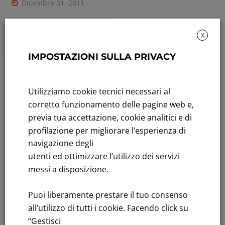
Dicembre 31, 2011
Leggi tutto
X
IMPOSTAZIONI SULLA PRIVACY
Rendicontazione di sostenibilità
Utilizziamo cookie tecnici necessari al
Andamento titolo: Il titolo in Borsa
corretto funzionamento delle pagine web e,
previa tua accettazione, cookie analitici e di
Bandi di gara: Ultimi bandi
profilazione per migliorare l’esperienza di
navigazione degli
FNM S.p.A.
utenti ed ottimizzare l’utilizzo dei servizi
Sede in Milano, Piazzale Cadorna, 14
messi a disposizione.
PEC
fnm@legalmail.it
Capitale sociale € 230.000.000,00 interamente versato
Puoi liberamente prestare il tuo consenso
Iscrizione Registro Imprese
all’utilizzo di tutti i cookie. Facendo click su
C.F.e P.IVA 00776140154
“Gestisci