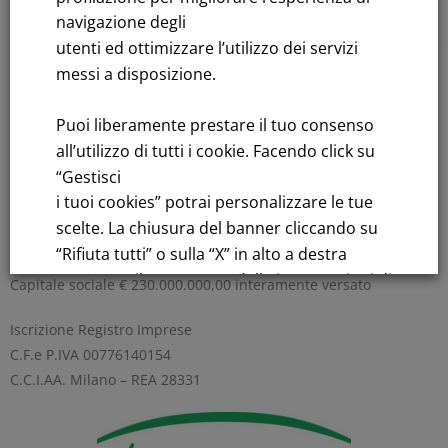
navigazione degli
utenti ed ottimizzare l’utilizzo dei servizi
messi a disposizione.
Rendicontazione di sostenibilità
Andamento titolo: Il titolo in Borsa
Puoi liberamente prestare il tuo consenso
all’utilizzo di tutti i cookie. Facendo click su
Bandi di gara: Ultimi bandi
“Gestisci
i tuoi cookies” potrai personalizzare le tue
FNM S.p.A.
scelte. La chiusura del banner cliccando su
Sede in Milano, Piazzale Cadorna, 14
“Rifiuta tutti” o sulla “X” in alto a destra
PEC
fnm@legalmail.it
comporta il permanere delle impostazioni di
Capitale sociale € 230.000.000,00 interamente versato
default e la continuazione della navigazione
Iscrizione Registro Imprese
in assenza di cookie o altri strumenti di
C.F.e P.IVA 00776140154
tracciamento diversi da quelli tecnici.
C.C.I.AA. Milano – REA 28331
Per maggiori informazioni consulta la
nostra