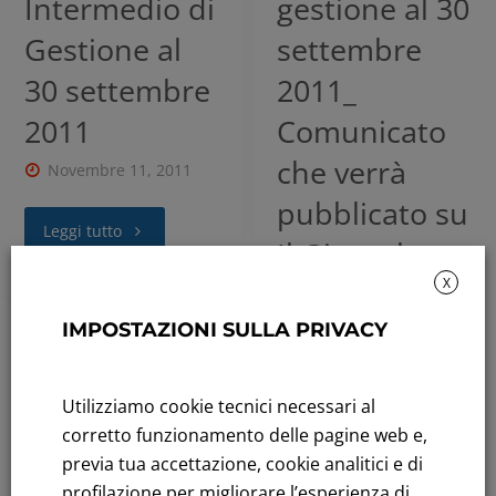
Intermedio di
gestione al 30
Gestione al
settembre
30 settembre
2011_
2011
Comunicato
che verrà
Novembre 11, 2011
pubblicato su
Leggi tutto
Il Giornale
X
del 12
Novembre
IMPOSTAZIONI SULLA PRIVACY
2011
Utilizziamo cookie tecnici necessari al
Novembre 11, 2011
corretto funzionamento delle pagine web e,
previa tua accettazione, cookie analitici e di
Leggi tutto
profilazione per migliorare l’esperienza di