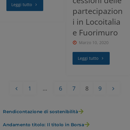
cessioni delle
Leggi tutto
partecipazion
RIFIUTA TUTTI
i in Locoitalia
e Fuorimuro
GESTISCI I TUOI COOKIES
Marzo 10, 2020
ACCETTA
Leggi tutto
1
…
6
7
8
9
Rendicontazione di sostenibilità
Andamento titolo: Il titolo in Borsa