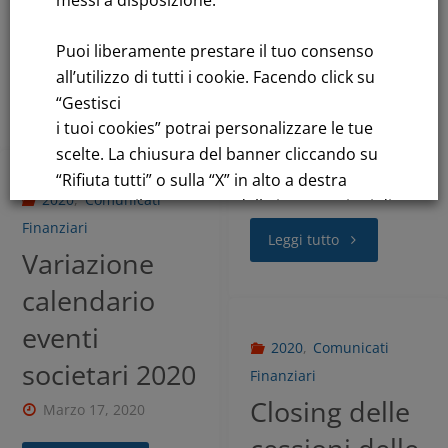
Results – ENG
Gruppo FNM
–
Marzo 31, 2020
Puoi liberamente prestare il tuo consenso
Approvazione
all’utilizzo di tutti i cookie. Facendo click su
Leggi tutto
“Gestisci
risultati FY
i tuoi cookies” potrai personalizzare le tue
2019
scelte. La chiusura del banner cliccando su
“Rifiuta tutti” o sulla “X” in alto a destra
Marzo 31, 2020
2020
,
Comunicati
comporta il permanere delle impostazioni di
Finanziari
default e la continuazione della navigazione
Leggi tutto
Variazione
in assenza di cookie o altri strumenti di
tracciamento diversi da quelli tecnici.
calendario
eventi
Per maggiori informazioni consulta la
2020
,
Comunicati
nostra
societari 2020
Finanziari
Informativa sui dati personali e cookie
Closing delle
Marzo 17, 2020
privacy