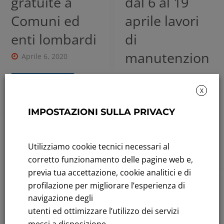
gratuite a
dal 6 al 19
Comuni ed
aprile lavori
enti lombardi
di
manutenzion
Aprile 6, 2020
e
Leggi tutto
straordinaria
X
IMPOSTAZIONI SULLA PRIVACY
Aprile 3, 2020
2020
,
Presentazioni
Leggi tutto
Utilizziamo cookie tecnici necessari al
Finanziarie
corretto funzionamento delle pagine web e,
Presentazion
previa tua accettazione, cookie analitici e di
e Corporate
profilazione per migliorare l’esperienza di
2020
,
Comunicati
navigazione degli
FY 2019
Finanziari
utenti ed ottimizzare l’utilizzo dei servizi
messi a disposizione.