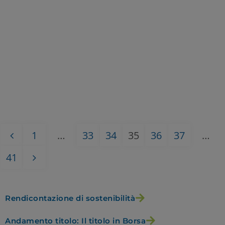
Gestione al
31 marzo
2011
Maggio 13, 2011
Leggi tutto
1
…
33
34
35
36
37
…
41
Rendicontazione di sostenibilità
Andamento titolo: Il titolo in Borsa