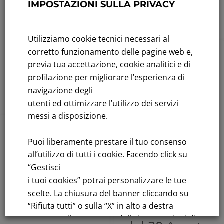
Approvazione
IMPOSTAZIONI SULLA PRIVACY
Leggi tutto
relazione
semestrale
Utilizziamo cookie tecnici necessari al
corretto funzionamento delle pagine web e,
Agosto 29, 2011
previa tua accettazione, cookie analitici e di
2011
,
Comunicati
profilazione per migliorare l’esperienza di
Finanziari
Leggi tutto
navigazione degli
Deposito
utenti ed ottimizzare l’utilizzo dei servizi
relazione
messi a disposizione.
semestrale –
2011
,
Comunicati
Puoi liberamente prestare il tuo consenso
Comunicato
Finanziari
all’utilizzo di tutti i cookie. Facendo click su
che verrà
“Gestisci
Convocazione
i tuoi cookies” potrai personalizzare le tue
pubblicato su
Consiglio di
scelte. La chiusura del banner cliccando su
Il Giornale
Amministrazi
“Rifiuta tutti” o sulla “X” in alto a destra
comporta il permanere delle impostazioni di