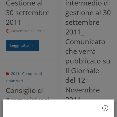
Gestione al
intermedio di
30 settembre
gestione al 30
2011
settembre
2011_
Novembre 11, 2011
Comunicato
Leggi tutto
che verrà
pubblicato su
Il Giornale
2011
,
Comunicati
del 12
Finanziari
Novembre
Consiglio di
2011
Amministrazi
one –
Novembre 11, 2011
X