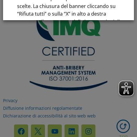
scelte. La chiusura del banner cliccando su
“Rifiuta tutti” o sulla “X” in alto a destra
comporta il permanere delle impostazioni di
default e la continuazione della navigazione
in assenza di cookie o altri strumenti di
tracciamento diversi da quelli tecnici.
Per maggiori informazioni consulta la
nostra
Informativa sui dati personali e cookie
privacy
Privacy
RIFIUTA TUTTI
Diffusione informazioni regolamentate
Dichiarazione di accessibilità al sito web web
GESTISCI I TUOI COOKIES
TOP