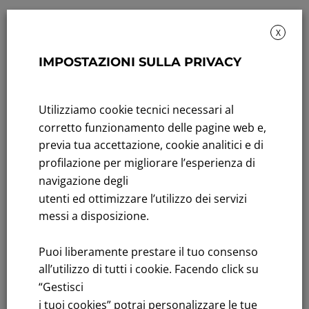
X
IMPOSTAZIONI SULLA PRIVACY
Rendicontazione di sostenibilità
Andamento titolo: Il titolo in Borsa
Utilizziamo cookie tecnici necessari al
corretto funzionamento delle pagine web e,
Bandi di gara: Ultimi bandi
previa tua accettazione, cookie analitici e di
profilazione per migliorare l’esperienza di
FNM S.p.A.
navigazione degli
Sede in Milano, Piazzale Cadorna, 14
utenti ed ottimizzare l’utilizzo dei servizi
PEC
fnm@legalmail.it
messi a disposizione.
Capitale sociale € 230.000.000,00 interamente versato
Iscrizione Registro Imprese
Puoi liberamente prestare il tuo consenso
C.F.e P.IVA 00776140154
all’utilizzo di tutti i cookie. Facendo click su
C.C.I.AA. Milano – REA 28331
“Gestisci
i tuoi cookies” potrai personalizzare le tue