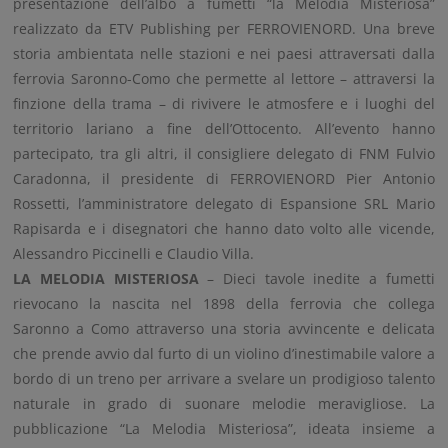
presentazione dell’albo a fumetti “la Melodia Misteriosa”
realizzato da ETV Publishing per FERROVIENORD. Una breve
storia ambientata nelle stazioni e nei paesi attraversati dalla
ferrovia Saronno-Como che permette al lettore – attraversi la
finzione della trama – di rivivere le atmosfere e i luoghi del
territorio lariano a fine dell’Ottocento. All’evento hanno
partecipato, tra gli altri, il consigliere delegato di FNM Fulvio
Caradonna, il presidente di FERROVIENORD Pier Antonio
Rossetti, l’amministratore delegato di Espansione SRL Mario
Rapisarda e i disegnatori che hanno dato volto alle vicende,
Alessandro Piccinelli e Claudio Villa.
LA MELODIA MISTERIOSA
– Dieci tavole inedite a fumetti
rievocano la nascita nel 1898 della ferrovia che collega
Saronno a Como attraverso una storia avvincente e delicata
che prende avvio dal furto di un violino d’inestimabile valore a
bordo di un treno per arrivare a svelare un prodigioso talento
naturale in grado di suonare melodie meravigliose. La
pubblicazione “La Melodia Misteriosa”, ideata insieme a