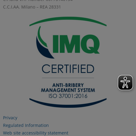
Per maggiori informazioni consulta la
C.C.I.AA. Milano – REA 28331
nostra
Informativa sui dati personali e cookie
privacy
RIFIUTA TUTTI
GESTISCI I TUOI COOKIES
ACCETTA
Privacy
Regulated Information
Web site accessibility statement