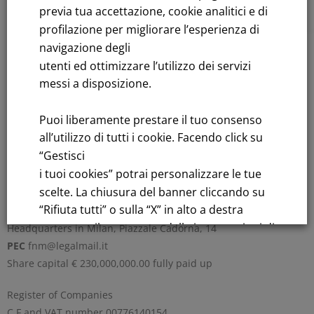
previa tua accettazione, cookie analitici e di
profilazione per migliorare l’esperienza di
navigazione degli
1
…
22
23
24
utenti ed ottimizzare l’utilizzo dei servizi
messi a disposizione.
Sustainability: Sustainability report
Puoi liberamente prestare il tuo consenso
all’utilizzo di tutti i cookie. Facendo click su
Title performance: On the stock Exchange
“Gestisci
i tuoi cookies” potrai personalizzare le tue
Tenders: All Tenders
scelte. La chiusura del banner cliccando su
“Rifiuta tutti” o sulla “X” in alto a destra
FNM S.p.A.
comporta il permanere delle impostazioni di
Headquarters in Milan, Piazzale Cadorna, 14
default e la continuazione della navigazione
PEC
fnm@legalmail.it
in assenza di cookie o altri strumenti di
Share capital € 230,000,000.00 fully paid up
tracciamento diversi da quelli tecnici.
Register of Companies
C.F.and VAT number 00776140154