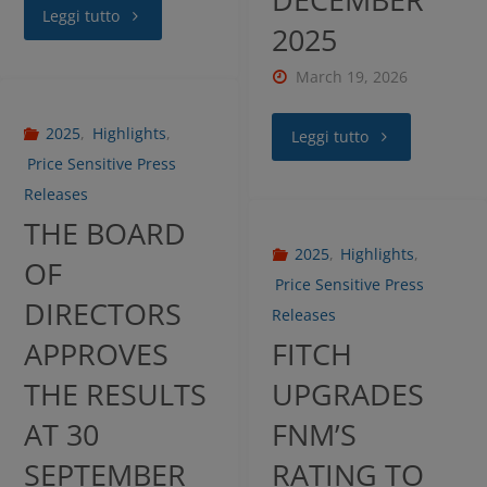
default e la continuazione della navigazione
Leggi tutto
2025
in assenza di cookie o altri strumenti di
tracciamento diversi da quelli tecnici.
March 19, 2026
Per maggiori informazioni consulta la
2025
,
Highlights
,
Leggi tutto
nostra
Price Sensitive Press
Informativa sui dati personali e cookie
Releases
privacy
THE BOARD
2025
,
Highlights
,
OF
RIFIUTA TUTTI
Price Sensitive Press
DIRECTORS
Releases
APPROVES
FITCH
GESTISCI I TUOI COOKIES
THE RESULTS
UPGRADES
AT 30
FNM’S
ACCETTA
SEPTEMBER
RATING TO