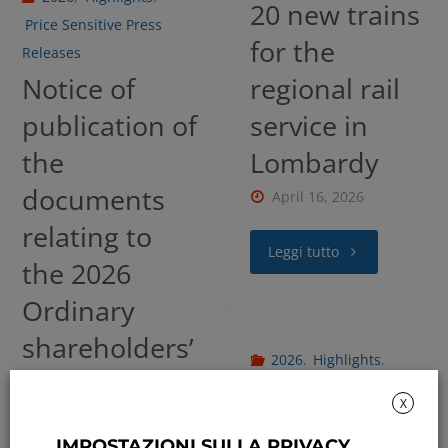
20 new trains
Price Sensitive Press
for the
Releases
Notice of
regional rail
publication of
service in
the
Lombardy
documents
April 16, 2026
relating to
Leggi tutto
the 2026
Ordinary
shareholders’
2026
,
Highlights
,
meeting
Price Sensitive Press
X
Releases
April 3, 2026
IMPOSTAZIONI SULLA PRIVACY