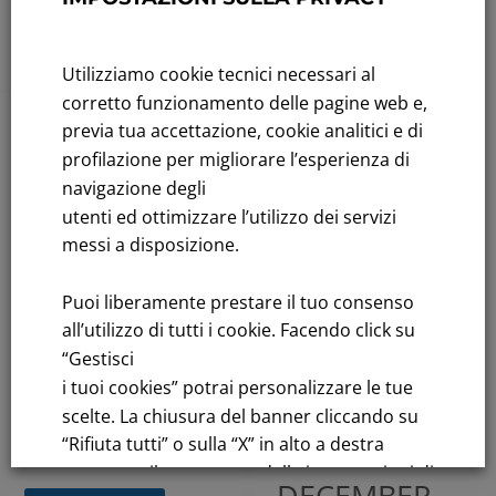
THE BOARD
Leggi tutto
OF
Utilizziamo cookie tecnici necessari al
DIRECTORS
corretto funzionamento delle pagine web e,
APPROVES
previa tua accettazione, cookie analitici e di
2026
,
Highlights
,
THE
profilazione per migliorare l’esperienza di
Price Sensitive Press
navigazione degli
FINANCIAL
Releases
utenti ed ottimizzare l’utilizzo dei servizi
2026
REPORT
messi a disposizione.
CALENDAR
INTEGRATED
Puoi liberamente prestare il tuo consenso
OF
WITH THE
all’utilizzo di tutti i cookie. Facendo click su
“Gestisci
CORPORATE
SUSTAINABILI
i tuoi cookies” potrai personalizzare le tue
EVENTS
TY REPORT
scelte. La chiusura del banner cliccando su
“Rifiuta tutti” o sulla “X” in alto a destra
AS AT 31
January 30, 2026
comporta il permanere delle impostazioni di
DECEMBER