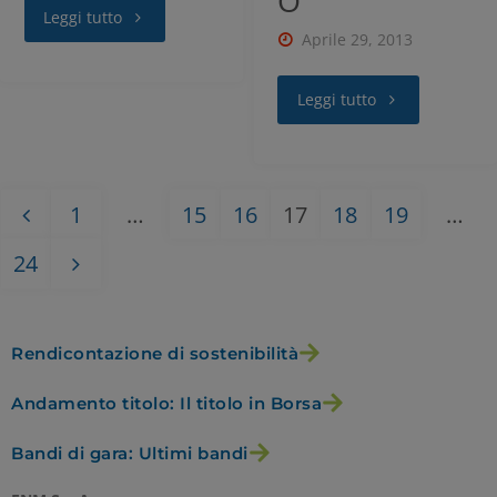
O
RIFIUTA TUTTI
Leggi tutto
Aprile 29, 2013
GESTISCI I TUOI COOKIES
Leggi tutto
ACCETTA
1
…
15
16
17
18
19
…
24
Rendicontazione di sostenibilità
Andamento titolo: Il titolo in Borsa
Bandi di gara: Ultimi bandi