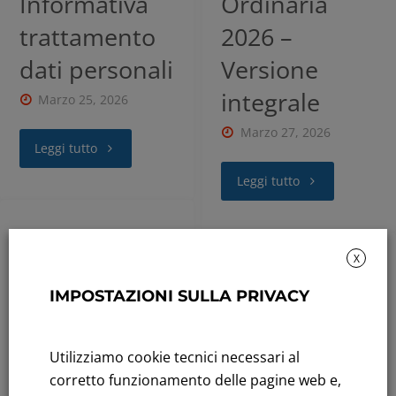
Informativa
Ordinaria
trattamento
2026 –
dati personali
Versione
integrale
Marzo 25, 2026
Marzo 27, 2026
Leggi tutto
Leggi tutto
2026
,
Presentazioni
X
Finanziarie
2026
,
Presentazioni
RISULTATI
IMPOSTAZIONI SULLA PRIVACY
Finanziarie
CONSOLIDAT
RISULTATI
Utilizziamo cookie tecnici necessari al
I FY 2025 –
CONSOLIDAT
corretto funzionamento delle pagine web e,