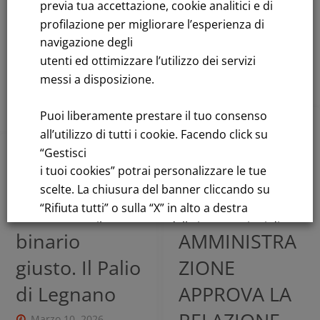
REGISTRAZIO
I FY 2025
previa tua accettazione, cookie analitici e di
NE AUDIO
profilazione per migliorare l’esperienza di
Marzo 20, 2026
navigazione degli
Marzo 20, 2026
utenti ed ottimizzare l’utilizzo dei servizi
Leggi tutto
messi a disposizione.
Leggi tutto
Puoi liberamente prestare il tuo consenso
all’utilizzo di tutti i cookie. Facendo click su
2026
,
Comunicati
“Gestisci
Finanziari
,
In evidenza
2026
,
Comunicati
i tuoi cookies” potrai personalizzare le tue
IL CONSIGLIO
scelte. La chiusura del banner cliccando su
Stampa
,
In evidenza
“Rifiuta tutti” o sulla “X” in alto a destra
Storie sul
DI
comporta il permanere delle impostazioni di
binario
AMMINISTRA
default e la continuazione della navigazione
giusto. Il Palio
ZIONE
in assenza di cookie o altri strumenti di
tracciamento diversi da quelli tecnici.
di Legnano
APPROVA LA
Per maggiori informazioni consulta la
Marzo 10, 2026