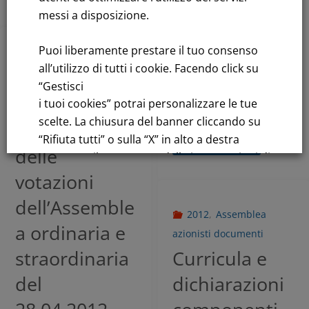
Resoconto al
messi a disposizione.
31.03.12 –
Convocazione
Puoi liberamente prestare il tuo consenso
2012
,
Assemblea
all’utilizzo di tutti i cookie. Facendo click su
CdA
azionisti risultati
“Gestisci
Rendiconto
Maggio 9, 2012
i tuoi cookies” potrai personalizzare le tue
scelte. La chiusura del banner cliccando su
sintetico
“Rifiuta tutti” o sulla “X” in alto a destra
Leggi tutto
delle
comporta il permanere delle impostazioni di
default e la continuazione della navigazione
votazioni
in assenza di cookie o altri strumenti di
dell’Assemble
tracciamento diversi da quelli tecnici.
2012
,
Assemblea
a ordinaria e
azionisti documenti
Per maggiori informazioni consulta la
straordinaria
Curricula e
nostra
del
dichiarazioni
Informativa sui dati personali e cookie
privacy