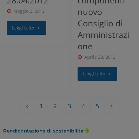
28.04.2012
componenti
nuovo
Maggio 2, 2012
RIFIUTA TUTTI
Consiglio di
Leggi tutto
Amministrazi
GESTISCI I TUOI COOKIES
one
Aprile 28, 2012
ACCETTA
Leggi tutto
1
2
3
4
5
Rendicontazione di sostenibilità