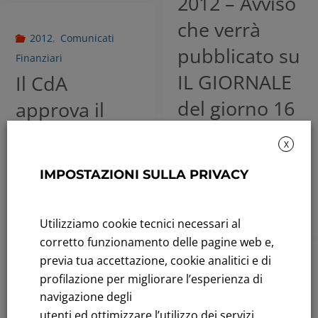
2012 – Avviso
che verrà
2012
,
Comunicati
pubblicato su
Finanziari
IL GIORNALE
Il CdA
del giorno 16
approva il
maggio 2012
Resoconto
X
Intermedio di
Maggio 15, 2012
IMPOSTAZIONI SULLA PRIVACY
Gestione al
Leggi tutto
31 marzo
Utilizziamo cookie tecnici necessari al
2012.
corretto funzionamento delle pagine web e,
previa tua accettazione, cookie analitici e di
Maggio 15, 2012
2012
,
Comunicati
profilazione per migliorare l’esperienza di
Finanziari
navigazione degli
Leggi tutto
utenti ed ottimizzare l’utilizzo dei servizi