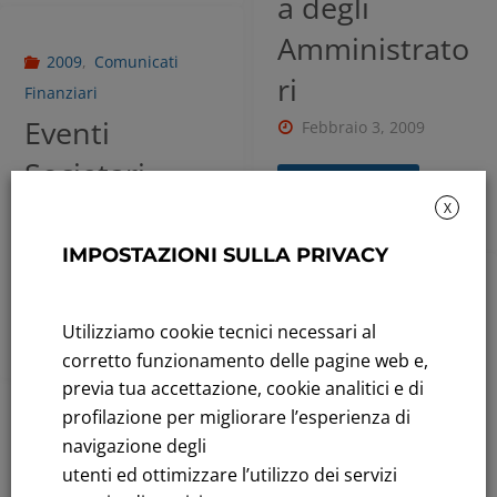
a degli
Amministrato
2009
,
Comunicati
ri
Finanziari
Eventi
Febbraio 3, 2009
Societari
Leggi tutto
2009
X
Gennaio 28, 2009
IMPOSTAZIONI SULLA PRIVACY
2009
,
Comunicati
Leggi tutto
Utilizziamo cookie tecnici necessari al
Finanziari
corretto funzionamento delle pagine web e,
Cessione a
previa tua accettazione, cookie analitici e di
Railion Italia
profilazione per migliorare l’esperienza di
navigazione degli
S.r.l del 49%
utenti ed ottimizzare l’utilizzo dei servizi