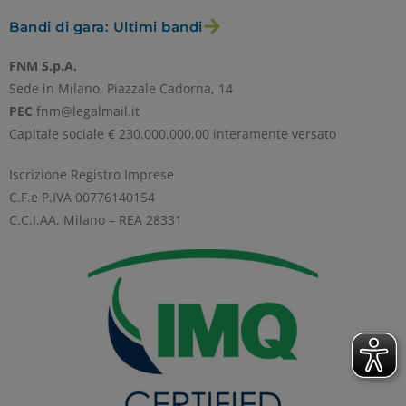
Bandi di gara: Ultimi bandi
RIFIUTA TUTTI
FNM S.p.A.
Sede in Milano, Piazzale Cadorna, 14
GESTISCI I TUOI COOKIES
PEC
fnm@legalmail.it
Capitale sociale € 230.000.000,00 interamente versato
ACCETTA
Iscrizione Registro Imprese
C.F.e P.IVA 00776140154
C.C.I.AA. Milano – REA 28331