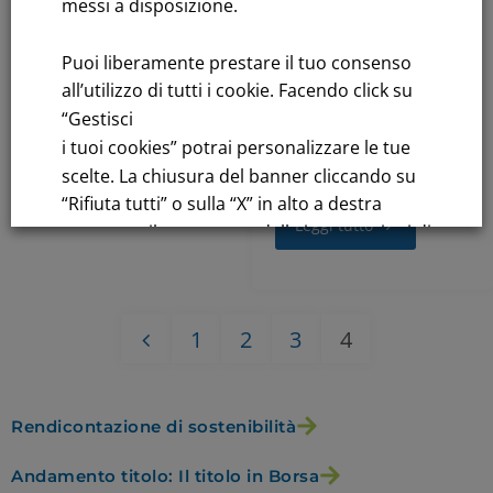
del capitale
messi a disposizione.
sociale di
Puoi liberamente prestare il tuo consenso
NORDCARGO
all’utilizzo di tutti i cookie. Facendo click su
S.r.l
“Gestisci
i tuoi cookies” potrai personalizzare le tue
Gennaio 13, 2009
scelte. La chiusura del banner cliccando su
“Rifiuta tutti” o sulla “X” in alto a destra
Leggi tutto
comporta il permanere delle impostazioni di
default e la continuazione della navigazione
in assenza di cookie o altri strumenti di
tracciamento diversi da quelli tecnici.
1
2
3
4
Per maggiori informazioni consulta la
nostra
Rendicontazione di sostenibilità
Informativa sui dati personali e cookie
privacy
Andamento titolo: Il titolo in Borsa