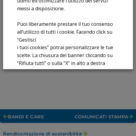
utenti ed ottimizzare l’utilizzo dei servizi
PROCEDURA NEGOZIATA SENZA PREVIA INDIZIONE DI GARA
messi a disposizione.
ART. 125 D.LGS. 50/2016 LETT.C – SERVIZIO DI POLIZZE
ASSICURATIVE AUTO ELETTRICHE CAR SHARING 2018-2019
Puoi liberamente prestare il tuo consenso
Leggi Tutto
all’utilizzo di tutti i cookie. Facendo click su
“Gestisci
i tuoi cookies” potrai personalizzare le tue
1
2
3
4
›
scelte. La chiusura del banner cliccando su
“Rifiuta tutti” o sulla “X” in alto a destra
comporta il permanere delle impostazioni di
default e la continuazione della navigazione
in assenza di cookie o altri strumenti di
tracciamento diversi da quelli tecnici.
Per maggiori informazioni consulta la
BANDI E GARE
COMUNICATI STAMPA
nostra
Informativa sui dati personali e cookie
privacy
Rendicontazione di sostenibilità