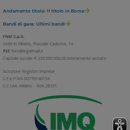
Andamento titolo: Il titolo in Borsa
RIFIUTA TUTTI
Bandi di gara: Ultimi bandi
FNM S.p.A.
GESTISCI I TUOI COOKIES
Sede in Milano, Piazzale Cadorna, 14
PEC
fnm@legalmail.it
Capitale sociale € 230.000.000,00 interamente versato
ACCETTA
Iscrizione Registro Imprese
C.F.e P.IVA 00776140154
C.C.I.AA. Milano – REA 28331