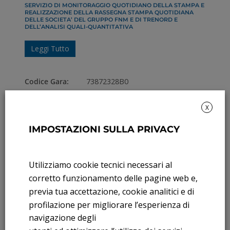
SERVIZIO DI MONITORAGGIO QUOTIDIANO DELLA STAMPA E
REALIZZAZIONE DELLA RASSEGNA STAMPA QUOTIDIANA
DELLE SOCIETA’ DEL GRUPPO FNM E DI TRENORD E
DELL’ANALISI QUALI-QUANTITATIVA
Leggi Tutto
Codice Gara:
73872328B0
Numero Procedura:
40-2018
X
2018
,
Bandi e Gare
,
EVAI
IMPOSTAZIONI SULLA PRIVACY
SERVIZIO DI GEOLOCALIZZAZIONE E APERTURA/CHIUSURA
Leggi Tutto
Utilizziamo cookie tecnici necessari al
corretto funzionamento delle pagine web e,
Codice Gara:
7617782891
previa tua accettazione, cookie analitici e di
profilazione per migliorare l’esperienza di
Numero Procedura:
843 2018
navigazione degli
2018
,
Bandi e Gare
,
EVAI