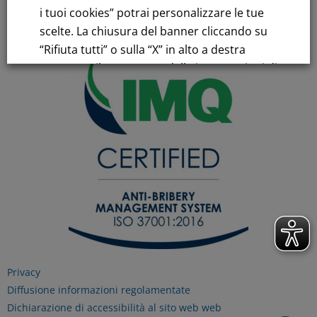
i tuoi cookies” potrai personalizzare le tue
C.C.I.AA. Milano – REA 28331
scelte. La chiusura del banner cliccando su
“Rifiuta tutti” o sulla “X” in alto a destra
comporta il permanere delle impostazioni di
default e la continuazione della navigazione
in assenza di cookie o altri strumenti di
tracciamento diversi da quelli tecnici.
Per maggiori informazioni consulta la
nostra
Informativa sui dati personali e cookie
privacy
RIFIUTA TUTTI
Privacy
Diffusione informazioni regolamentate
Dichiarazione di accessibilità al sito web web
GESTISCI I TUOI COOKIES