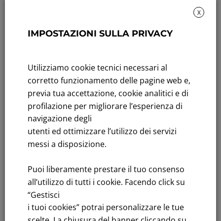
X
IMPOSTAZIONI SULLA PRIVACY
Rendicontazione di sostenibilità
Andamento titolo: Il titolo in Borsa
Utilizziamo cookie tecnici necessari al
corretto funzionamento delle pagine web e,
Bandi di gara: Ultimi bandi
previa tua accettazione, cookie analitici e di
FNM S.p.A.
profilazione per migliorare l’esperienza di
Sede in Milano, Piazzale Cadorna, 14
navigazione degli
PEC
fnm@legalmail.it
utenti ed ottimizzare l’utilizzo dei servizi
Capitale sociale € 230.000.000,00 interamente versato
messi a disposizione.
Iscrizione Registro Imprese
Puoi liberamente prestare il tuo consenso
C.F.e P.IVA 00776140154
all’utilizzo di tutti i cookie. Facendo click su
C.C.I.AA. Milano – REA 28331
“Gestisci
i tuoi cookies” potrai personalizzare le tue
scelte. La chiusura del banner cliccando su