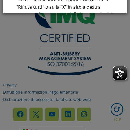
“Rifiuta tutti” o sulla “X” in alto a destra
comporta il permanere delle impostazioni di
default e la continuazione della navigazione
in assenza di cookie o altri strumenti di
tracciamento diversi da quelli tecnici.
Per maggiori informazioni consulta la
nostra
Informativa sui dati personali e cookie
privacy
Privacy
Diffusione informazioni regolamentate
RIFIUTA TUTTI
Dichiarazione di accessibilità al sito web web
GESTISCI I TUOI COOKIES
TOP