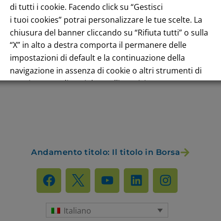
di tutti i cookie. Facendo click su “Gestisci
i tuoi cookies” potrai personalizzare le tue scelte. La
chiusura del banner cliccando su “Rifiuta tutti” o sulla
“X” in alto a destra comporta il permanere delle
enuto
impostazioni di default e la continuazione della
navigazione in assenza di cookie o altri strumenti di
tracciamento diversi da quelli tecnici.
Per maggiori informazioni consulta la nostra
Informativa sui dati personali e cookie privacy
Andamento titolo: Il titolo in Borsa
RIFIUTA TUTTI
GESTISCI I TUOI COOKIES
ACCETTA
Italiano