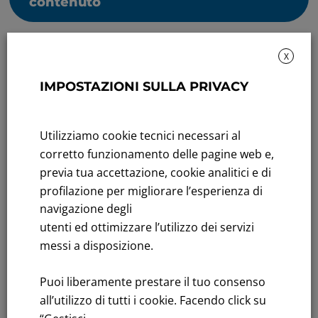
contenuto
X
IMPOSTAZIONI SULLA PRIVACY
Rendicontazione di sostenibilità
Utilizziamo cookie tecnici necessari al
corretto funzionamento delle pagine web e,
Andamento titolo: Il titolo in Borsa
previa tua accettazione, cookie analitici e di
profilazione per migliorare l’esperienza di
Bandi di gara: Ultimi bandi
navigazione degli
FNM S.p.A.
utenti ed ottimizzare l’utilizzo dei servizi
Sede in Milano, Piazzale Cadorna, 14
messi a disposizione.
PEC
fnm@legalmail.it
Capitale sociale € 230.000.000,00 interamente versato
Puoi liberamente prestare il tuo consenso
all’utilizzo di tutti i cookie. Facendo click su
Iscrizione Registro Imprese