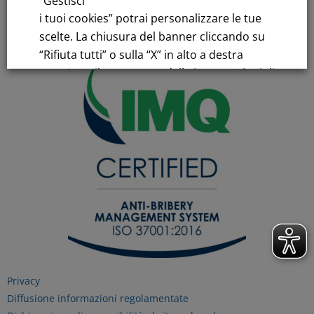
“Gestisci
C.F.e P.IVA 00776140154
i tuoi cookies” potrai personalizzare le tue
C.C.I.AA. Milano – REA 28331
scelte. La chiusura del banner cliccando su
“Rifiuta tutti” o sulla “X” in alto a destra
comporta il permanere delle impostazioni di
default e la continuazione della navigazione
in assenza di cookie o altri strumenti di
tracciamento diversi da quelli tecnici.
Per maggiori informazioni consulta la
nostra
Informativa sui dati personali e cookie
privacy
RIFIUTA TUTTI
Privacy
Diffusione informazioni regolamentate