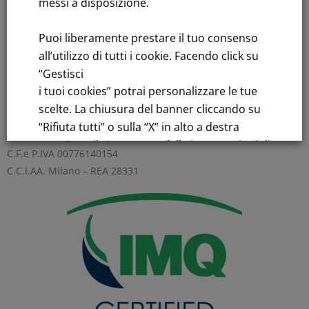
messi a disposizione.
Bandi di gara: Ultimi bandi
Puoi liberamente prestare il tuo consenso
FNM S.p.A.
all’utilizzo di tutti i cookie. Facendo click su
Sede in Milano, Piazzale Cadorna, 14
“Gestisci
PEC
fnm@legalmail.it
i tuoi cookies” potrai personalizzare le tue
Capitale sociale € 230.000.000,00 interamente versato
scelte. La chiusura del banner cliccando su
“Rifiuta tutti” o sulla “X” in alto a destra
Iscrizione Registro Imprese
comporta il permanere delle impostazioni di
C.F.e P.IVA 00776140154
default e la continuazione della navigazione
C.C.I.AA. Milano – REA 28331
in assenza di cookie o altri strumenti di
tracciamento diversi da quelli tecnici.
Per maggiori informazioni consulta la
nostra
Informativa sui dati personali e cookie
privacy