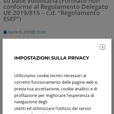
su base volontaria (Formato non
conforme al Regolamento Delegato
UE 2019/815 – c.d. “Regolamento
ESEF”)
Aprile 8, 2025
22:43
X
Selezionare per scaricare l'intero
contenuto
IMPOSTAZIONI SULLA PRIVACY
Utilizziamo cookie tecnici necessari al
corretto funzionamento delle pagine web e,
previa tua accettazione, cookie analitici e di
profilazione per migliorare l’esperienza di
Rendicontazione di sostenibilità
navigazione degli
utenti ed ottimizzare l’utilizzo dei servizi
Andamento titolo: Il titolo in Borsa