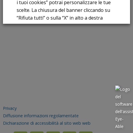
i tuoi cookies” potrai personalizzare le tue
scelte. La chiusura del banner cliccando su
“Rifiuta tutti” o sulla “X” in alto a destra
comporta il permanere delle impostazioni di
default e la continuazione della navigazione
in assenza di cookie o altri strumenti di
tracciamento diversi da quelli tecnici.
Per maggiori informazioni consulta la
nostra
Informativa sui dati personali e cookie
privacy
Privacy
RIFIUTA TUTTI
Diffusione informazioni regolamentate
Dichiarazione di accessibilità al sito web web
GESTISCI I TUOI COOKIES