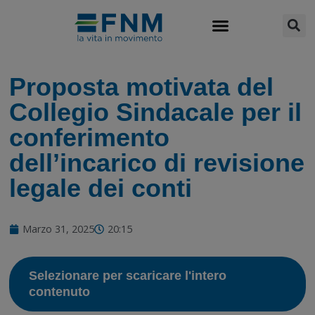
MEDIA RELATIONS
CSR-SOSTENIBILITÀ
LAVORA CON NOI
Proposta motivata del
Collegio Sindacale per il
conferimento
dell’incarico di revisione
legale dei conti
Marzo 31, 2025
20:15
Selezionare per scaricare l'intero
contenuto