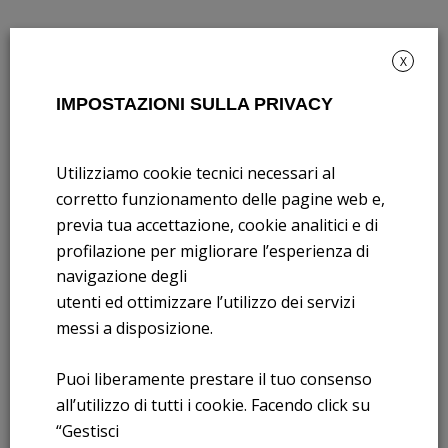
X
IMPOSTAZIONI SULLA PRIVACY
Rendicontazione di sostenibilità
Utilizziamo cookie tecnici necessari al
Andamento titolo: Il titolo in Borsa
corretto funzionamento delle pagine web e,
previa tua accettazione, cookie analitici e di
Bandi di gara: Ultimi bandi
profilazione per migliorare l’esperienza di
navigazione degli
FNM S.p.A.
utenti ed ottimizzare l’utilizzo dei servizi
Sede in Milano, Piazzale Cadorna, 14
messi a disposizione.
PEC
fnm@legalmail.it
Capitale sociale € 230.000.000,00 interamente versato
Puoi liberamente prestare il tuo consenso
Iscrizione Registro Imprese
all’utilizzo di tutti i cookie. Facendo click su
C.F.e P.IVA 00776140154
“Gestisci
C.C.I.AA. Milano – REA 28331