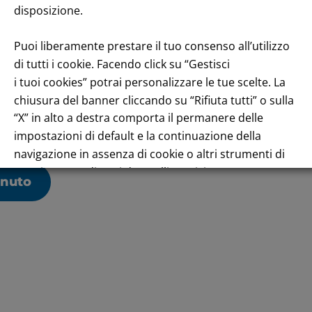
 anche durante la chiusura del passaggio a livello, andando 
disposizione.
e ma anche dagli abitanti del quartiere”.
na durata di circa un anno e saranno realizzate dall’A.T.
Puoi liberamente prestare il tuo consenso all’utilizzo
83.571,52 euro. L’intervento è finanziato da Regione Lo
di tutti i cookie. Facendo click su “Gestisci
i tuoi cookies” potrai personalizzare le tue scelte. La
chiusura del banner cliccando su “Rifiuta tutti” o sulla
“X” in alto a destra comporta il permanere delle
impostazioni di default e la continuazione della
navigazione in assenza di cookie o altri strumenti di
tracciamento diversi da quelli tecnici.
enuto
Per maggiori informazioni consulta la nostra
Informativa sui dati personali e cookie privacy
RIFIUTA TUTTI
GESTISCI I TUOI COOKIES