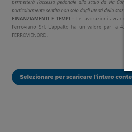
permetterà l’accesso pedonale allo scalo da via Carloni
particolarmente sentita non solo dagli utenti della stazion
FINANZIAMENTI E TEMPI
– Le lavorazioni avranno u
Ferroviario Srl. L’appalto ha un valore pari a 4.6
FERROVIENORD.
Selezionare per scaricare l'intero cont