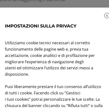
 contenuti audio. Grazie alla loro natura versatile e alla poss
X
 Italia, i podcast continuano ad attrarre pubblico: i dati Ips
IMPOSTAZIONI SULLA PRIVACY
le persone che ascoltano podcast sono circa 11,1 milioni (contr
l-pod-2023)
Utilizziamo cookie tecnici necessari al corretto
generi letterari: giallo, rosa, fantasy, fantascienza, umoris
funzionamento delle pagine web e, previa tua
ve una competizione. Si tratta di costruire una rassegna
accettazione, cookie analitici e di profilazione per
 propri canali.
migliorare l’esperienza di navigazione degli
utenti ed ottimizzare l’utilizzo dei servizi messi a
disposizione.
Puoi liberamente prestare il tuo consenso all’utilizzo
di tutti i cookie. Facendo click su “Gestisci
enuto
i tuoi cookies” potrai personalizzare le tue scelte. La
chiusura del banner cliccando su “Rifiuta tutti” o sulla