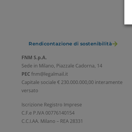
Rendicontazione di sostenibilità
FNM S.p.A.
Sede in Milano, Piazzale Cadorna, 14
PEC
fnm@legalmail.it
Capitale sociale € 230.000.000,00 interamente
versato
Iscrizione Registro Imprese
C.F.e P.IVA 00776140154
C.C.I.AA. Milano – REA 28331