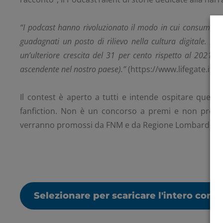
“I podcast hanno rivoluzionato il modo in cui consumiamo i
guadagnati un posto di rilievo nella cultura digitale. In
un’ulteriore crescita del 31 per cento rispetto al 2021: 
ascendente nel nostro paese).”
(https://www.lifegate.it/i
Il contest è aperto a tutti e intende ospitare questi 
fanfiction. Non è un concorso a premi e non promuo
verranno promossi da FNM e da Regione Lombardia sui
Selezionare per scaricare l'intero cont