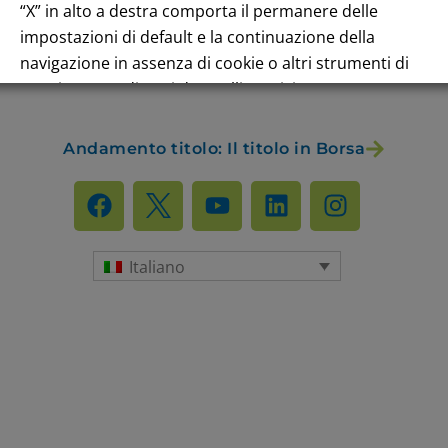
“X” in alto a destra comporta il permanere delle
impostazioni di default e la continuazione della
navigazione in assenza di cookie o altri strumenti di
tracciamento diversi da quelli tecnici.
Per maggiori informazioni consulta la nostra
Andamento titolo: Il titolo in Borsa
Informativa sui dati personali e cookie privacy
RIFIUTA TUTTI
GESTISCI I TUOI COOKIES
Italiano
ACCETTA