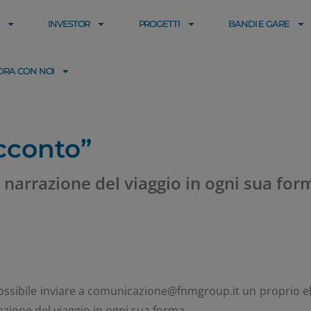
INVESTOR
PROGETTI
BANDI E GARE
ORA CON NOI
acconto”
a narrazione del viaggio in ogni sua for
ssibile inviare a comunicazione@fnmgroup.it un proprio ela
razione del viaggio in ogni sua forma.