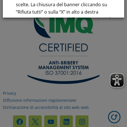
scelte. La chiusura del banner cliccando su
“Rifiuta tutti” o sulla “X” in alto a destra
comporta il permanere delle impostazioni di
default e la continuazione della navigazione
in assenza di cookie o altri strumenti di
tracciamento diversi da quelli tecnici.
Per maggiori informazioni consulta la
nostra
Informativa sui dati personali e cookie
privacy
Privacy
RIFIUTA TUTTI
Diffusione informazioni regolamentate
Dichiarazione di accessibilità al sito web web
GESTISCI I TUOI COOKIES
TOP