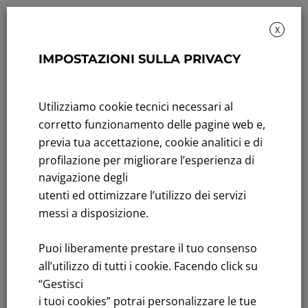
X
IMPOSTAZIONI SULLA PRIVACY
Rendicontazione di sostenibilità
Andamento titolo: Il titolo in Borsa
Utilizziamo cookie tecnici necessari al
corretto funzionamento delle pagine web e,
Bandi di gara: Ultimi bandi
previa tua accettazione, cookie analitici e di
profilazione per migliorare l’esperienza di
FNM S.p.A.
navigazione degli
Sede in Milano, Piazzale Cadorna, 14
utenti ed ottimizzare l’utilizzo dei servizi
PEC
fnm@legalmail.it
messi a disposizione.
Capitale sociale € 230.000.000,00 interamente versato
Puoi liberamente prestare il tuo consenso
Iscrizione Registro Imprese
all’utilizzo di tutti i cookie. Facendo click su
C.F.e P.IVA 00776140154
C.C.I.AA. Milano – REA 28331
“Gestisci
i tuoi cookies” potrai personalizzare le tue