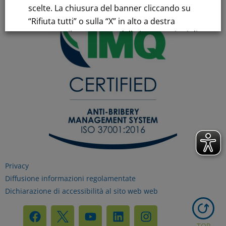
scelte. La chiusura del banner cliccando su
“Rifiuta tutti” o sulla “X” in alto a destra
comporta il permanere delle impostazioni di
default e la continuazione della navigazione
in assenza di cookie o altri strumenti di
tracciamento diversi da quelli tecnici.
Per maggiori informazioni consulta la
nostra
Informativa sui dati personali e cookie
privacy
Privacy
RIFIUTA TUTTI
Diffusione informazioni regolamentate
Dichiarazione di accessibilità al sito web web
GESTISCI I TUOI COOKIES
TOP