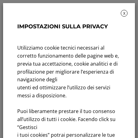
X
IMPOSTAZIONI SULLA PRIVACY
Rendicontazione di sostenibilità
Andamento titolo: Il titolo in Borsa
Utilizziamo cookie tecnici necessari al
corretto funzionamento delle pagine web e,
Bandi di gara: Ultimi bandi
previa tua accettazione, cookie analitici e di
profilazione per migliorare l’esperienza di
FNM S.p.A.
navigazione degli
Sede in Milano, Piazzale Cadorna, 14
utenti ed ottimizzare l’utilizzo dei servizi
PEC
fnm@legalmail.it
messi a disposizione.
Capitale sociale € 230.000.000,00 interamente versato
Puoi liberamente prestare il tuo consenso
Iscrizione Registro Imprese
all’utilizzo di tutti i cookie. Facendo click su
C.F.e P.IVA 00776140154
C.C.I.AA. Milano – REA 28331
“Gestisci
i tuoi cookies” potrai personalizzare le tue