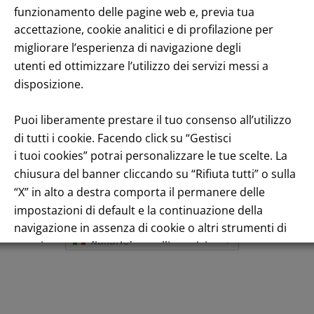
enuto
funzionamento delle pagine web e, previa tua
accettazione, cookie analitici e di profilazione per
migliorare l’esperienza di navigazione degli
utenti ed ottimizzare l’utilizzo dei servizi messi a
disposizione.
Puoi liberamente prestare il tuo consenso all’utilizzo
di tutti i cookie. Facendo click su “Gestisci
i tuoi cookies” potrai personalizzare le tue scelte. La
Andamento titolo: Il titolo in Borsa
chiusura del banner cliccando su “Rifiuta tutti” o sulla
“X” in alto a destra comporta il permanere delle
impostazioni di default e la continuazione della
navigazione in assenza di cookie o altri strumenti di
Italiano
tracciamento diversi da quelli tecnici.
Per maggiori informazioni consulta la nostra
Informativa sui dati personali e cookie privacy