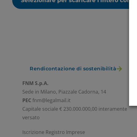
Selezionare per scaricare l'intero cont
Rendicontazione di sostenibilità
FNM S.p.A.
Sede in Milano, Piazzale Cadorna, 14
PEC
fnm@legalmail.it
Capitale sociale € 230.000.000,00 interamente
versato
Iscrizione Registro Imprese