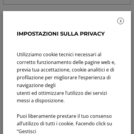
X
IMPOSTAZIONI SULLA PRIVACY
Rendicontazione di sostenibilità
Utilizziamo cookie tecnici necessari al
Andamento titolo: Il titolo in Borsa
corretto funzionamento delle pagine web e,
previa tua accettazione, cookie analitici e di
Bandi di gara: Ultimi bandi
profilazione per migliorare l’esperienza di
navigazione degli
FNM S.p.A.
utenti ed ottimizzare l’utilizzo dei servizi
Sede in Milano, Piazzale Cadorna, 14
messi a disposizione.
PEC
fnm@legalmail.it
Capitale sociale € 230.000.000,00 interamente versato
Puoi liberamente prestare il tuo consenso
all’utilizzo di tutti i cookie. Facendo click su
Iscrizione Registro Imprese
“Gestisci
C.F.e P.IVA 00776140154