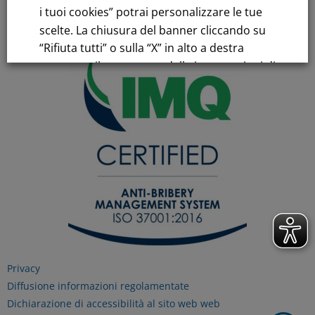
i tuoi cookies” potrai personalizzare le tue
C.C.I.AA. Milano – REA 28331
scelte. La chiusura del banner cliccando su
“Rifiuta tutti” o sulla “X” in alto a destra
comporta il permanere delle impostazioni di
default e la continuazione della navigazione
in assenza di cookie o altri strumenti di
tracciamento diversi da quelli tecnici.
Per maggiori informazioni consulta la
nostra
Informativa sui dati personali e cookie
privacy
RIFIUTA TUTTI
Privacy
Diffusione informazioni regolamentate
Dichiarazione di accessibilità al sito web web
GESTISCI I TUOI COOKIES