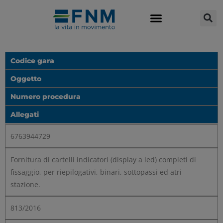
Codice gara
Oggetto
Numero procedura
Allegati
6763944729
Fornitura di cartelli indicatori (display a led) completi di
fissaggio, per riepilogativi, binari, sottopassi ed atri
stazione.
813/2016