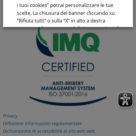
i tuoi cookies” potrai personalizzare le tue
C.C.I.AA. Milano – REA 28331
scelte. La chiusura del banner cliccando su
“Rifiuta tutti” o sulla “X” in alto a destra
comporta il permanere delle impostazioni di
default e la continuazione della navigazione
in assenza di cookie o altri strumenti di
tracciamento diversi da quelli tecnici.
Per maggiori informazioni consulta la
nostra
Informativa sui dati personali e cookie
privacy
RIFIUTA TUTTI
Privacy
Diffusione informazioni regolamentate
Dichiarazione di accessibilità al sito web web
GESTISCI I TUOI COOKIES