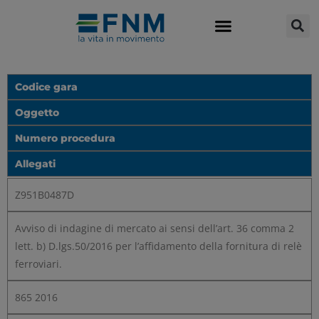
Codice gara
Oggetto
Numero procedura
Allegati
Z951B0487D
Avviso di indagine di mercato ai sensi dell’art. 36 comma 2
lett. b) D.lgs.50/2016 per l’affidamento della fornitura di relè
ferroviari.
865 2016