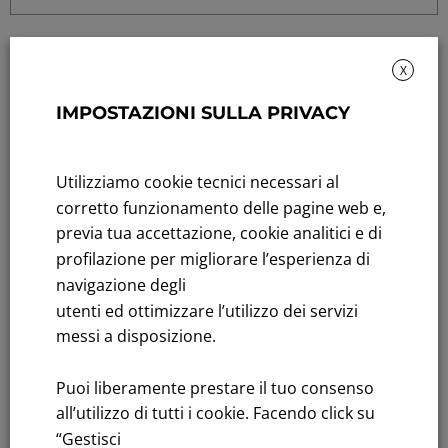
X
IMPOSTAZIONI SULLA PRIVACY
Rendicontazione di sostenibilità
Utilizziamo cookie tecnici necessari al
Andamento titolo: Il titolo in Borsa
corretto funzionamento delle pagine web e,
previa tua accettazione, cookie analitici e di
Bandi di gara: Ultimi bandi
profilazione per migliorare l’esperienza di
navigazione degli
FNM S.p.A.
utenti ed ottimizzare l’utilizzo dei servizi
Sede in Milano, Piazzale Cadorna, 14
messi a disposizione.
PEC
fnm@legalmail.it
Capitale sociale € 230.000.000,00 interamente versato
Puoi liberamente prestare il tuo consenso
all’utilizzo di tutti i cookie. Facendo click su
Iscrizione Registro Imprese
“Gestisci
C.F.e P.IVA 00776140154