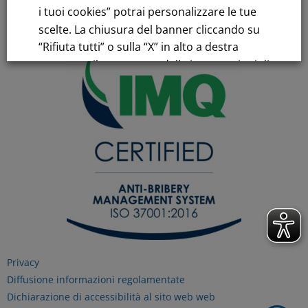
i tuoi cookies” potrai personalizzare le tue
C.C.I.AA. Milano – REA 28331
scelte. La chiusura del banner cliccando su
“Rifiuta tutti” o sulla “X” in alto a destra
comporta il permanere delle impostazioni di
default e la continuazione della navigazione
in assenza di cookie o altri strumenti di
tracciamento diversi da quelli tecnici.
Per maggiori informazioni consulta la
nostra
Informativa sui dati personali e cookie
privacy
RIFIUTA TUTTI
Privacy
Diffusione informazioni regolamentate
Dichiarazione di accessibilità al sito web web
GESTISCI I TUOI COOKIES