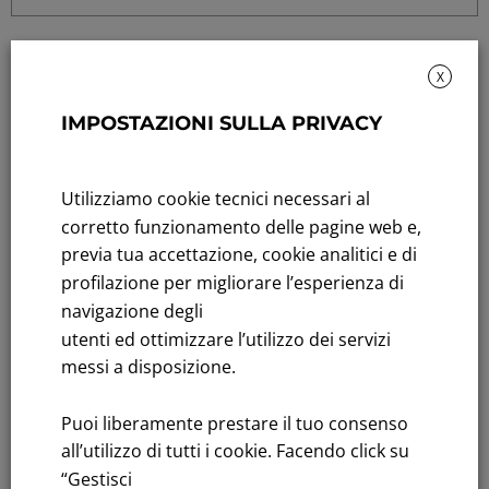
X
IMPOSTAZIONI SULLA PRIVACY
Rendicontazione di sostenibilità
Utilizziamo cookie tecnici necessari al
Andamento titolo: Il titolo in Borsa
corretto funzionamento delle pagine web e,
previa tua accettazione, cookie analitici e di
Bandi di gara: Ultimi bandi
profilazione per migliorare l’esperienza di
navigazione degli
FNM S.p.A.
utenti ed ottimizzare l’utilizzo dei servizi
Sede in Milano, Piazzale Cadorna, 14
messi a disposizione.
PEC
fnm@legalmail.it
Capitale sociale € 230.000.000,00 interamente versato
Puoi liberamente prestare il tuo consenso
all’utilizzo di tutti i cookie. Facendo click su
Iscrizione Registro Imprese
“Gestisci
C.F.e P.IVA 00776140154