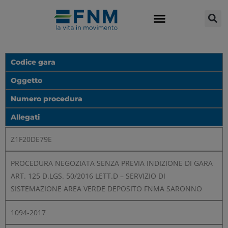
Codice gara
Oggetto
Numero procedura
Allegati
Z1F20DE79E
PROCEDURA NEGOZIATA SENZA PREVIA INDIZIONE DI GARA
ART. 125 D.LGS. 50/2016 LETT.D – SERVIZIO DI
SISTEMAZIONE AREA VERDE DEPOSITO FNMA SARONNO
1094-2017