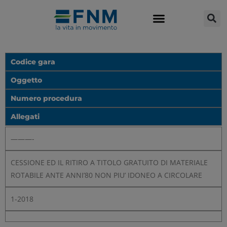
Codice gara
Oggetto
Numero procedura
Allegati
———-
CESSIONE ED IL RITIRO A TITOLO GRATUITO DI MATERIALE
ROTABILE ANTE ANNI’80 NON PIU’ IDONEO A CIRCOLARE
1-2018