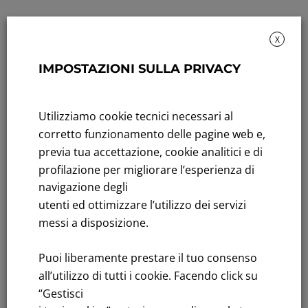
X
IMPOSTAZIONI SULLA PRIVACY
Rendicontazione di sostenibilità
Utilizziamo cookie tecnici necessari al
Andamento titolo: Il titolo in Borsa
corretto funzionamento delle pagine web e,
previa tua accettazione, cookie analitici e di
Bandi di gara: Ultimi bandi
profilazione per migliorare l’esperienza di
FNM S.p.A.
navigazione degli
Sede in Milano, Piazzale Cadorna, 14
utenti ed ottimizzare l’utilizzo dei servizi
PEC
fnm@legalmail.it
messi a disposizione.
Capitale sociale € 230.000.000,00 interamente versato
Puoi liberamente prestare il tuo consenso
Iscrizione Registro Imprese
all’utilizzo di tutti i cookie. Facendo click su
C.F.e P.IVA 00776140154
“Gestisci
C.C.I.AA. Milano – REA 28331