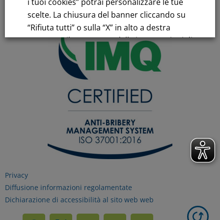
i tuoi cookies” potrai personalizzare le tue
scelte. La chiusura del banner cliccando su
“Rifiuta tutti” o sulla “X” in alto a destra
comporta il permanere delle impostazioni di
default e la continuazione della navigazione
in assenza di cookie o altri strumenti di
tracciamento diversi da quelli tecnici.
Per maggiori informazioni consulta la
nostra
Informativa sui dati personali e cookie
privacy
Privacy
RIFIUTA TUTTI
Diffusione informazioni regolamentate
Dichiarazione di accessibilità al sito web web
GESTISCI I TUOI COOKIES