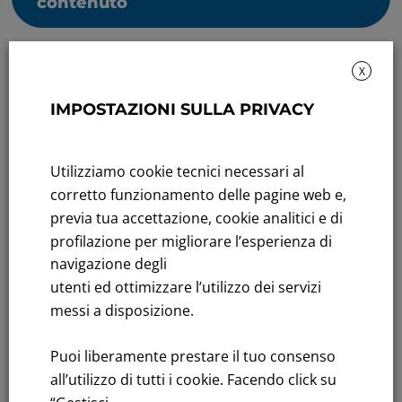
contenuto
X
IMPOSTAZIONI SULLA PRIVACY
Rendicontazione di sostenibilità
Utilizziamo cookie tecnici necessari al
corretto funzionamento delle pagine web e,
Andamento titolo: Il titolo in Borsa
previa tua accettazione, cookie analitici e di
profilazione per migliorare l’esperienza di
Bandi di gara: Ultimi bandi
navigazione degli
FNM S.p.A.
utenti ed ottimizzare l’utilizzo dei servizi
Sede in Milano, Piazzale Cadorna, 14
messi a disposizione.
PEC
fnm@legalmail.it
Capitale sociale € 230.000.000,00 interamente versato
Puoi liberamente prestare il tuo consenso
all’utilizzo di tutti i cookie. Facendo click su
Iscrizione Registro Imprese