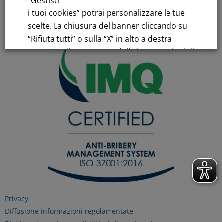
“Gestisci
C.F.e P.IVA 00776140154
i tuoi cookies” potrai personalizzare le tue
C.C.I.AA. Milano – REA 28331
scelte. La chiusura del banner cliccando su
“Rifiuta tutti” o sulla “X” in alto a destra
comporta il permanere delle impostazioni di
default e la continuazione della navigazione
in assenza di cookie o altri strumenti di
tracciamento diversi da quelli tecnici.
Per maggiori informazioni consulta la
nostra
Informativa sui dati personali e cookie
privacy
RIFIUTA TUTTI
Privacy
Diffusione informazioni regolamentate