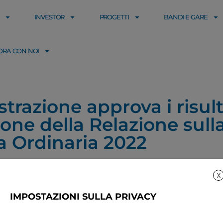
INVESTOR
PROGETTI
BANDI E GARE
ORA CON NOI
strazione approva i risul
ione della Relazione sul
a Ordinaria 2022
X
IMPOSTAZIONI SULLA PRIVACY