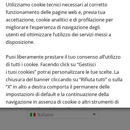
Utilizziamo cookie tecnici necessari al corretto
funzionamento delle pagine web e, previa tua
accettazione, cookie analitici e di profilazione per
enuto
migliorare l’esperienza di navigazione degli
utenti ed ottimizzare l’utilizzo dei servizi messi a
disposizione.
Puoi liberamente prestare il tuo consenso all’utilizzo
di tutti i cookie. Facendo click su “Gestisci
i tuoi cookies” potrai personalizzare le tue scelte. La
chiusura del banner cliccando su “Rifiuta tutti” o sulla
Andamento titolo: Il titolo in Borsa
“X” in alto a destra comporta il permanere delle
impostazioni di default e la continuazione della
navigazione in assenza di cookie o altri strumenti di
tracciamento diversi da quelli tecnici.
Italiano
Per maggiori informazioni consulta la nostra