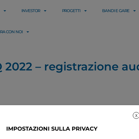
INVESTOR
PROGETTI
BANDI E GARE
RA CON NOI
IQ 2022 – registrazione au
X
IMPOSTAZIONI SULLA PRIVACY