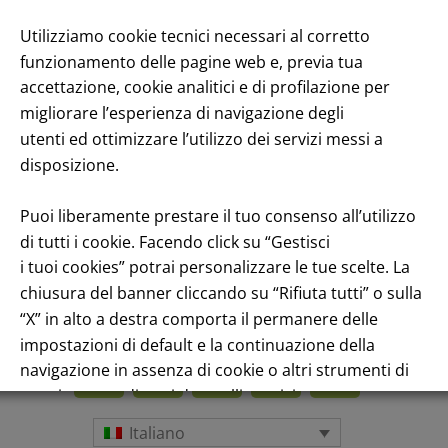
enuto
Utilizziamo cookie tecnici necessari al corretto
funzionamento delle pagine web e, previa tua
accettazione, cookie analitici e di profilazione per
migliorare l’esperienza di navigazione degli
utenti ed ottimizzare l’utilizzo dei servizi messi a
disposizione.
Puoi liberamente prestare il tuo consenso all’utilizzo
di tutti i cookie. Facendo click su “Gestisci
i tuoi cookies” potrai personalizzare le tue scelte. La
chiusura del banner cliccando su “Rifiuta tutti” o sulla
Andamento titolo: Il titolo in Borsa
“X” in alto a destra comporta il permanere delle
impostazioni di default e la continuazione della
navigazione in assenza di cookie o altri strumenti di
tracciamento diversi da quelli tecnici.
Italiano
Per maggiori informazioni consulta la nostra