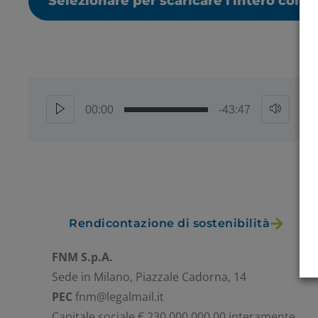
Selezionare per scaricare l'intero cont
00:00
-43:47
Rendicontazione di sostenibilità
FNM S.p.A.
Sede in Milano, Piazzale Cadorna, 14
PEC
fnm@legalmail.it
Capitale sociale € 230.000.000,00 interamente