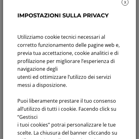
X
Sustainability: Sustainability report
IMPOSTAZIONI SULLA PRIVACY
Title performance: On the stock Exchange
Utilizziamo cookie tecnici necessari al
Tenders: All Tenders
corretto funzionamento delle pagine web e,
FNM S.p.A.
previa tua accettazione, cookie analitici e di
Headquarters in Milan, Piazzale Cadorna, 14
profilazione per migliorare l’esperienza di
PEC
fnm@legalmail.it
navigazione degli
Share capital € 230,000,000.00 fully paid up
utenti ed ottimizzare l’utilizzo dei servizi
messi a disposizione.
Register of Companies
C.F.and VAT number 00776140154
Puoi liberamente prestare il tuo consenso
C.C.I.AA. Milano – REA 28331
all’utilizzo di tutti i cookie. Facendo click su
“Gestisci
i tuoi cookies” potrai personalizzare le tue
scelte. La chiusura del banner cliccando su