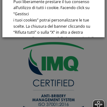
Puoi liberamente prestare il tuo consenso
PEC
fnm@legalmail.it
all’utilizzo di tutti i cookie. Facendo click su
Capitale sociale € 230.000.000,00 interamente versato
“Gestisci
i tuoi cookies” potrai personalizzare le tue
Iscrizione Registro Imprese
scelte. La chiusura del banner cliccando su
C.F.e P.IVA 00776140154
“Rifiuta tutti” o sulla “X” in alto a destra
C.C.I.AA. Milano – REA 28331
comporta il permanere delle impostazioni di
default e la continuazione della navigazione
in assenza di cookie o altri strumenti di
tracciamento diversi da quelli tecnici.
Per maggiori informazioni consulta la
nostra
Informativa sui dati personali e cookie
privacy
RIFIUTA TUTTI