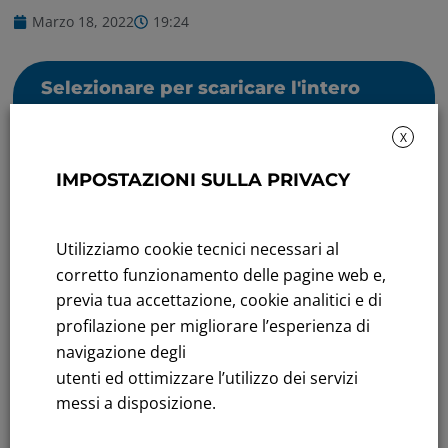
Marzo 18, 2022
19:24
Selezionare per scaricare l'intero
contenuto
X
IMPOSTAZIONI SULLA PRIVACY
Utilizziamo cookie tecnici necessari al
corretto funzionamento delle pagine web e,
Rendicontazione di sostenibilità
previa tua accettazione, cookie analitici e di
profilazione per migliorare l’esperienza di
Andamento titolo: Il titolo in Borsa
navigazione degli
utenti ed ottimizzare l’utilizzo dei servizi
Bandi di gara: Ultimi bandi
messi a disposizione.
FNM S.p.A.
Sede in Milano, Piazzale Cadorna, 14