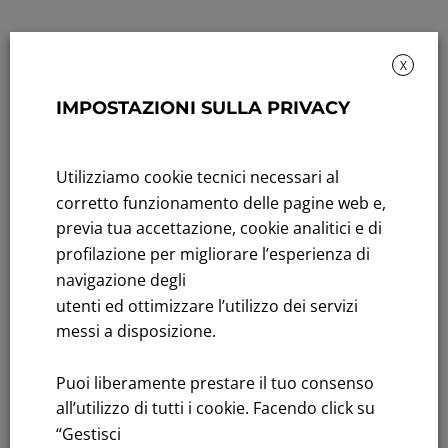
X
IMPOSTAZIONI SULLA PRIVACY
Rendicontazione di sostenibilità
Utilizziamo cookie tecnici necessari al
Andamento titolo: Il titolo in Borsa
corretto funzionamento delle pagine web e,
previa tua accettazione, cookie analitici e di
Bandi di gara: Ultimi bandi
profilazione per migliorare l’esperienza di
FNM S.p.A.
navigazione degli
Sede in Milano, Piazzale Cadorna, 14
utenti ed ottimizzare l’utilizzo dei servizi
PEC
fnm@legalmail.it
messi a disposizione.
Capitale sociale € 230.000.000,00 interamente versato
Puoi liberamente prestare il tuo consenso
Iscrizione Registro Imprese
all’utilizzo di tutti i cookie. Facendo click su
C.F.e P.IVA 00776140154
“Gestisci
C.C.I.AA. Milano – REA 28331