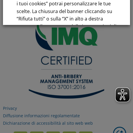
i tuoi cookies” potrai personalizzare le tue
scelte. La chiusura del banner cliccando su
“Rifiuta tutti” o sulla “X” in alto a destra
comporta il permanere delle impostazioni di
default e la continuazione della navigazione
in assenza di cookie o altri strumenti di
tracciamento diversi da quelli tecnici.
Per maggiori informazioni consulta la
nostra
Informativa sui dati personali e cookie
privacy
Privacy
RIFIUTA TUTTI
Diffusione informazioni regolamentate
Dichiarazione di accessibilità al sito web web
GESTISCI I TUOI COOKIES