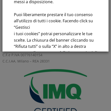
messi a disposizione.
Bandi di gara: Ultimi bandi
Puoi liberamente prestare il tuo consenso
FNM S.p.A.
all’utilizzo di tutti i cookie. Facendo click su
Sede in Milano, Piazzale Cadorna, 14
“Gestisci
PEC
fnm@legalmail.it
i tuoi cookies” potrai personalizzare le tue
Capitale sociale € 230.000.000,00 interamente versato
scelte. La chiusura del banner cliccando su
“Rifiuta tutti” o sulla “X” in alto a destra
Iscrizione Registro Imprese
comporta il permanere delle impostazioni di
C.F.e P.IVA 00776140154
default e la continuazione della navigazione
C.C.I.AA. Milano – REA 28331
in assenza di cookie o altri strumenti di
tracciamento diversi da quelli tecnici.
Per maggiori informazioni consulta la
nostra
Informativa sui dati personali e cookie
privacy