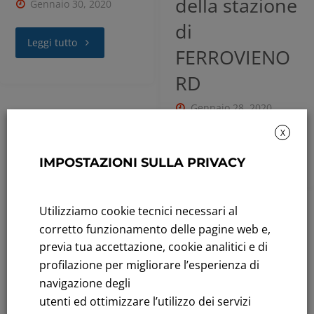
della stazione
Gennaio 30, 2020
di
Leggi tutto
FERROVIENO
RD
Gennaio 28, 2020
X
Leggi tutto
IMPOSTAZIONI SULLA PRIVACY
Utilizziamo cookie tecnici necessari al
1
…
7
8
9
corretto funzionamento delle pagine web e,
previa tua accettazione, cookie analitici e di
profilazione per migliorare l’esperienza di
Rendicontazione di sostenibilità
navigazione degli
utenti ed ottimizzare l’utilizzo dei servizi
Andamento titolo: Il titolo in Borsa