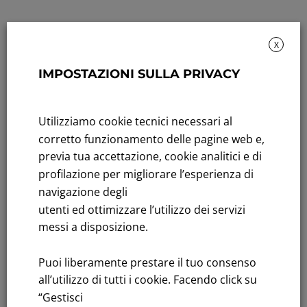
X
IMPOSTAZIONI SULLA PRIVACY
Rendicontazione di sostenibilità
Utilizziamo cookie tecnici necessari al
Andamento titolo: Il titolo in Borsa
corretto funzionamento delle pagine web e,
previa tua accettazione, cookie analitici e di
Bandi di gara: Ultimi bandi
profilazione per migliorare l’esperienza di
FNM S.p.A.
navigazione degli
Sede in Milano, Piazzale Cadorna, 14
utenti ed ottimizzare l’utilizzo dei servizi
PEC
fnm@legalmail.it
messi a disposizione.
Capitale sociale € 230.000.000,00 interamente versato
Puoi liberamente prestare il tuo consenso
Iscrizione Registro Imprese
all’utilizzo di tutti i cookie. Facendo click su
C.F.e P.IVA 00776140154
“Gestisci
C.C.I.AA. Milano – REA 28331