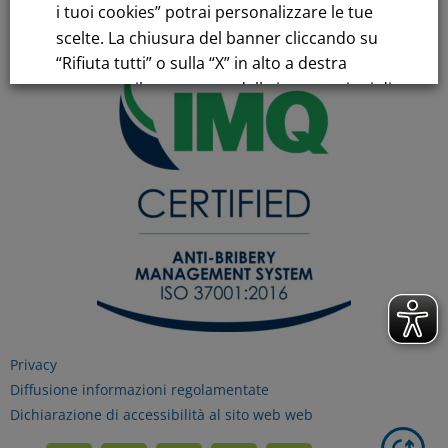
i tuoi cookies” potrai personalizzare le tue
scelte. La chiusura del banner cliccando su
“Rifiuta tutti” o sulla “X” in alto a destra
comporta il permanere delle impostazioni di
default e la continuazione della navigazione
in assenza di cookie o altri strumenti di
tracciamento diversi da quelli tecnici.
Per maggiori informazioni consulta la
nostra
Informativa sui dati personali e cookie
privacy
Privacy
RIFIUTA TUTTI
Diffusione informazioni regolamentate
Dichiarazione di accessibilità al sito web web
GESTISCI I TUOI COOKIES