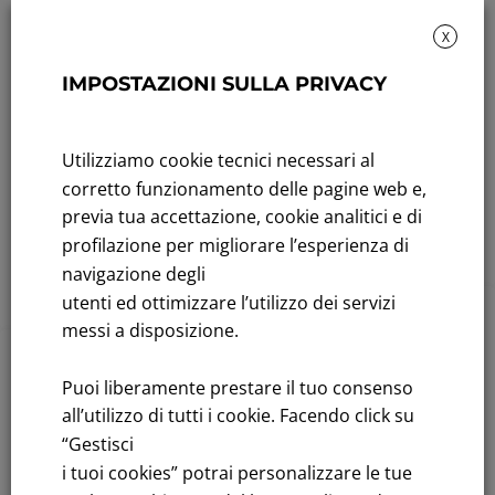
del piano
Resoconto
strategico
intermedio di
X
2021 – 2025
gestione al 30
IMPOSTAZIONI SULLA PRIVACY
del gruppo
settembre
2020
Utilizziamo cookie tecnici necessari al
Novembre 25, 2020
corretto funzionamento delle pagine web e,
Novembre 12, 2020
previa tua accettazione, cookie analitici e di
Leggi tutto
profilazione per migliorare l’esperienza di
Leggi tutto
navigazione degli
utenti ed ottimizzare l’utilizzo dei servizi
messi a disposizione.
2020
,
Comunicati
Finanziari
2020
,
Comunicati
Puoi liberamente prestare il tuo consenso
Il Consiglio di
all’utilizzo di tutti i cookie. Facendo click su
Finanziari
amministrazi
“Gestisci
Pubblicazion
i tuoi cookies” potrai personalizzare le tue
one approva