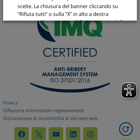
scelte. La chiusura del banner cliccando su
“Rifiuta tutti” o sulla “X” in alto a destra
comporta il permanere delle impostazioni di
default e la continuazione della navigazione
in assenza di cookie o altri strumenti di
tracciamento diversi da quelli tecnici.
Per maggiori informazioni consulta la
nostra
Informativa sui dati personali e cookie
privacy
Privacy
RIFIUTA TUTTI
Diffusione informazioni regolamentate
Dichiarazione di accessibilità al sito web web
GESTISCI I TUOI COOKIES
TOP