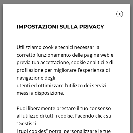
X
IMPOSTAZIONI SULLA PRIVACY
Rendicontazione di sostenibilità
Andamento titolo: Il titolo in Borsa
Utilizziamo cookie tecnici necessari al
corretto funzionamento delle pagine web e,
Bandi di gara: Ultimi bandi
previa tua accettazione, cookie analitici e di
profilazione per migliorare l’esperienza di
FNM S.p.A.
navigazione degli
Sede in Milano, Piazzale Cadorna, 14
utenti ed ottimizzare l’utilizzo dei servizi
PEC
fnm@legalmail.it
messi a disposizione.
Capitale sociale € 230.000.000,00 interamente versato
Iscrizione Registro Imprese
Puoi liberamente prestare il tuo consenso
C.F.e P.IVA 00776140154
all’utilizzo di tutti i cookie. Facendo click su
C.C.I.AA. Milano – REA 28331
“Gestisci
i tuoi cookies” potrai personalizzare le tue