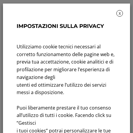
X
IMPOSTAZIONI SULLA PRIVACY
Rendicontazione di sostenibilità
Utilizziamo cookie tecnici necessari al
Andamento titolo: Il titolo in Borsa
corretto funzionamento delle pagine web e,
Bandi di gara: Ultimi bandi
previa tua accettazione, cookie analitici e di
profilazione per migliorare l’esperienza di
FNM S.p.A.
navigazione degli
Sede in Milano, Piazzale Cadorna, 14
utenti ed ottimizzare l’utilizzo dei servizi
PEC
fnm@legalmail.it
messi a disposizione.
Capitale sociale € 230.000.000,00 interamente versato
Puoi liberamente prestare il tuo consenso
Iscrizione Registro Imprese
all’utilizzo di tutti i cookie. Facendo click su
C.F.e P.IVA 00776140154
“Gestisci
C.C.I.AA. Milano – REA 28331
i tuoi cookies” potrai personalizzare le tue