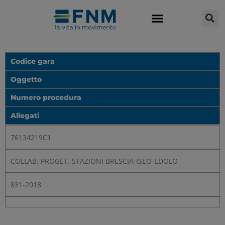
Codice gara
Oggetto
Numero procedura
Allegati
76134219C1
COLLAB. PROGET. STAZIONI BRESCIA-ISEO-EDOLO
831-2018