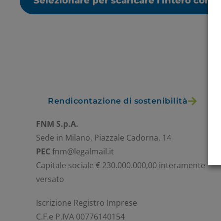
Selezionare per scaricare l'intero cont
Rendicontazione di sostenibilità
FNM S.p.A.
Sede in Milano, Piazzale Cadorna, 14
PEC
fnm@legalmail.it
Capitale sociale € 230.000.000,00 interamente
versato
Iscrizione Registro Imprese
C.F.e P.IVA 00776140154