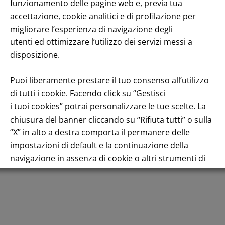
enuto
funzionamento delle pagine web e, previa tua
accettazione, cookie analitici e di profilazione per
migliorare l’esperienza di navigazione degli
utenti ed ottimizzare l’utilizzo dei servizi messi a
disposizione.
Puoi liberamente prestare il tuo consenso all’utilizzo
di tutti i cookie. Facendo click su “Gestisci
Andamento titolo: Il titolo in Borsa
i tuoi cookies” potrai personalizzare le tue scelte. La
chiusura del banner cliccando su “Rifiuta tutti” o sulla
“X” in alto a destra comporta il permanere delle
impostazioni di default e la continuazione della
navigazione in assenza di cookie o altri strumenti di
Italiano
tracciamento diversi da quelli tecnici.
Per maggiori informazioni consulta la nostra
Informativa sui dati personali e cookie privacy