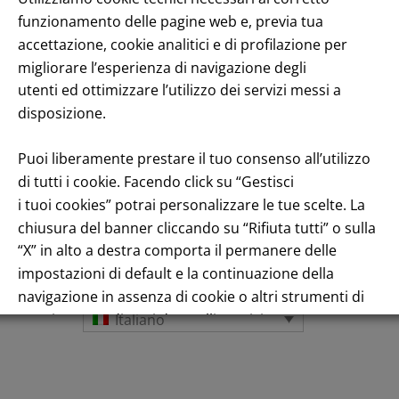
funzionamento delle pagine web e, previa tua
enuto
accettazione, cookie analitici e di profilazione per
migliorare l’esperienza di navigazione degli
utenti ed ottimizzare l’utilizzo dei servizi messi a
disposizione.
Puoi liberamente prestare il tuo consenso all’utilizzo
di tutti i cookie. Facendo click su “Gestisci
i tuoi cookies” potrai personalizzare le tue scelte. La
Andamento titolo: Il titolo in Borsa
chiusura del banner cliccando su “Rifiuta tutti” o sulla
“X” in alto a destra comporta il permanere delle
impostazioni di default e la continuazione della
navigazione in assenza di cookie o altri strumenti di
tracciamento diversi da quelli tecnici.
Italiano
Per maggiori informazioni consulta la nostra
Informativa sui dati personali e cookie privacy