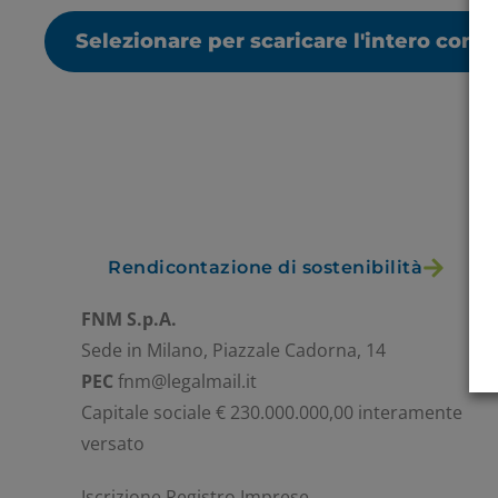
Selezionare per scaricare l'intero cont
Rendicontazione di sostenibilità
FNM S.p.A.
Sede in Milano, Piazzale Cadorna, 14
PEC
fnm@legalmail.it
Capitale sociale € 230.000.000,00 interamente
versato
Iscrizione Registro Imprese