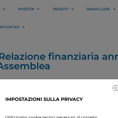
INVESTOR
PROGETTI
BANDI E GARE
RA CON NOI
elazione finanziaria annu
Assemblea
X
IMPOSTAZIONI SULLA PRIVACY
Utilizziamo cookie tecnici necessari al corretto