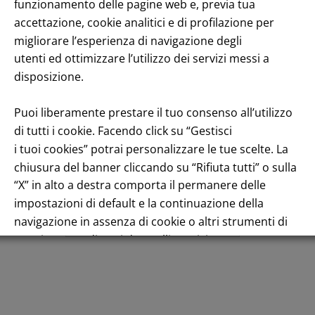
enuto
funzionamento delle pagine web e, previa tua
accettazione, cookie analitici e di profilazione per
migliorare l’esperienza di navigazione degli
utenti ed ottimizzare l’utilizzo dei servizi messi a
disposizione.
Puoi liberamente prestare il tuo consenso all’utilizzo
di tutti i cookie. Facendo click su “Gestisci
Andamento titolo: Il titolo in Borsa
i tuoi cookies” potrai personalizzare le tue scelte. La
chiusura del banner cliccando su “Rifiuta tutti” o sulla
“X” in alto a destra comporta il permanere delle
impostazioni di default e la continuazione della
navigazione in assenza di cookie o altri strumenti di
Italiano
tracciamento diversi da quelli tecnici.
Per maggiori informazioni consulta la nostra
Informativa sui dati personali e cookie privacy