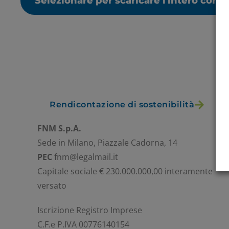
Selezionare per scaricare l'intero cont
Rendicontazione di sostenibilità
FNM S.p.A.
Sede in Milano, Piazzale Cadorna, 14
PEC
fnm@legalmail.it
Capitale sociale € 230.000.000,00 interamente
versato
Iscrizione Registro Imprese
C.F.e P.IVA 00776140154