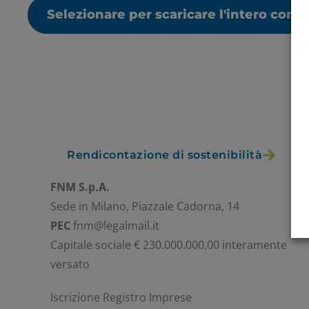
Selezionare per scaricare l'intero cont
Rendicontazione di sostenibilità
FNM S.p.A.
Sede in Milano, Piazzale Cadorna, 14
PEC
fnm@legalmail.it
Capitale sociale € 230.000.000,00 interamente
versato
Iscrizione Registro Imprese