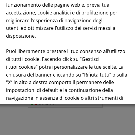
funzionamento delle pagine web e, previa tua
enuto
accettazione, cookie analitici e di profilazione per
migliorare l’esperienza di navigazione degli
utenti ed ottimizzare l’utilizzo dei servizi messi a
disposizione.
Puoi liberamente prestare il tuo consenso all’utilizzo
di tutti i cookie. Facendo click su “Gestisci
i tuoi cookies” potrai personalizzare le tue scelte. La
Andamento titolo: Il titolo in Borsa
chiusura del banner cliccando su “Rifiuta tutti” o sulla
“X” in alto a destra comporta il permanere delle
impostazioni di default e la continuazione della
navigazione in assenza di cookie o altri strumenti di
Italiano
tracciamento diversi da quelli tecnici.
Per maggiori informazioni consulta la nostra
Informativa sui dati personali e cookie privacy